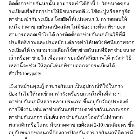
ติดตั้งตาข่ายกันนกนั้น สามารถทำได้ดังนี้ 1. วัดขนาดของ
ระเบียงเพื่อตัดตาข่ายให้มีขนาดพอดี 2. ใช้ตะปูหรือสกรูยึด
ตาข่ายเข้ากับระเบียง โดยยึดให้แน่นหนา 3. ตรวจสอบให้
แน่ใจว่าตาข่ายกันนกปิดสนิท ไม่มีช่องว่างที่นกพิราบจะ
สามารถลอดเข้าไปได้ การติดตั้งตาข่ายกันนกเป็นวิธีที่มี
ประสิทธิภาพและประหยัด แต่อาจทำให้บดบังทัศนียภาพจาก
ระเบียงได้ เราสามารถเลือกใช้ตาข่ายกันนกที่มีตาข่ายขนาด
เล็กหรือตาข่ายใส เพื่อลดการบดบังทัศนียภาพได้ หวังว่าวิธี
เหล่านี้จะช่วยให้คุณไล่นกพิราบออกจากระเบียงได้
สำเร็จToeypatty
15.งานบ้านคุณกู้ ตาข่ายกันนก เป็นอุปกรณ์ที่ใช้ในการ
ป้องกันไม่ให้นกเข้ามาทำรังหรือรบกวนในพื้นที่ต่าง ๆ
ตาข่ายกันนกมีหลากหลายประเภท ขึ้นอยู่กับวัตถุประสงค์
การใช้งาน เช่น ตาข่ายกันนกพิราบ ตาข่ายกันนกกระจอก
ตาข่ายกันนกกา เป็นต้น ตาข่ายกันนกโดยทั่วไปทำจาก
พลาสติกหรือโลหะ มีขนาดตาข่ายตั้งแต่ 2-10 เซนติเมตร ขึ้น
อยู่กับขนาดของนกที่ต้องการป้องกัน ตาข่ายกันนกที่ดีควรมี